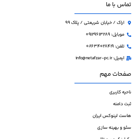
تماس با ما
اراک / خیابان شریعتی / پلاک 99
موبایل: 09129613289
تلفن: 08634028419
ایمیل: info@netafzar-pc.ir
صفحات مهم
ناحیه کاربری
ثبت دامنه
هاست لینوکس ایران
سئو و بهینه سازی