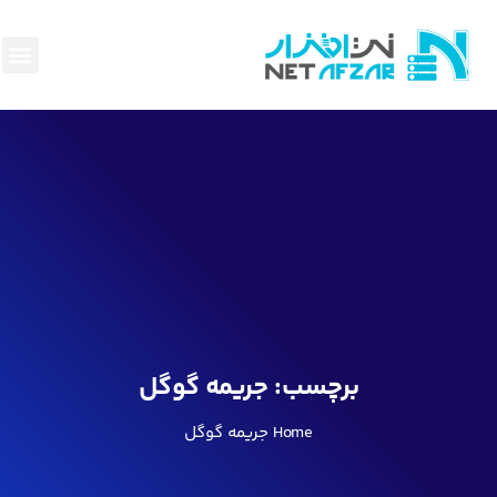
هاست و
سئو وبه
پرداخت
ناحیه
قوانین
بک لی
برچسب:
جریمه گوگل
Home
جریمه گوگل