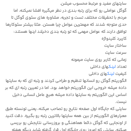
سایتهای مفید و مرتبط محسوب میشن.
گوگل عواملی رو که برای رتبه بندی در نظر میگیره افشا نمیکنه، اما
مردم با تحقیقات مختلف، تست و تجربه، مشاوره های سئوی گوگل تا
حدی متوجه شدند که مهمترین عوامل چیا هستن. مثلا بیشتر سئوکارها
توافق دارند که عوامل مهمی که تو رتبه بندی دخیلند اینها هستند:
کاربرد کلیدواژه
ساختار سایت
سرعت سایت
زمانی که کاربر روی سایت میمونه
تعداد
لینک
های داخلی
کیفیت
لینک
های داخلی
الگوریتم گوگل رو انسانها تنظیم و طراحی کردند و رتبه ای که به سایتها
داده میشه خروجی این الگوریتم خواهد بود. اما در تعیین رتبه ای که بر
اساس این الگوریتم به سایتها داده میشه هیچ عامل انسانی دخیل
نیست.
سایتی که جایگاه اول صفحه نتایج رو تصاحب میکنه، یعنی تونسته طبق
معیارهای الگوریتم از بین همه سایتها بالاترین رتبه رو بگیره. دقت کنید
از اونجایی که گوگل دائما هماهنگی و بروزرسانی نتایجش رو بررسی
میکنه، سایتی که امروز روی جایگاه اول قرار گرفته شاید دیگه هفته