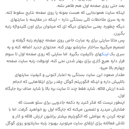
بعد حتی روی صفحه اول هم ظاهر نشه.
اینکه سایت همونجایی که هست بمونه یا روی صفحه نتایج سقوط کنه،
به یه سری ملاحظات کلی بستگی داره – اینکه در مقایسه با سایتهای
دیگه چطوره، یعنی سایتهای دیگه ای که میخوان برای اون کلیدواژه رتبه
بگیرن.
پس مثلا سایتی برای یه عبارت خاص روی صفحه چهارم رتبه گرفته و
تصمیم میگیره ساختار سایتشو بهتر کنه، محتوای جدید اضافه کنه و یه
سری بک
لینک
های باکیفیت بگیره. اما سایتی که روی صفحه اول تا سوم
قرار داره هیچ کاری برای بهتر شدن نمی کنه، اونوقت رتبه سایت صفحه
چهارم بالا میره.
مقدار صعود این سایت بستگی به اعتبار کنونی و کیفیت سایتهای
بالاییش داره و اینکه الگوریتم گوگل چقدر برای ارتقاهایی که انجام
شده ارزش قائله. شاید فقط چند تا سایت بره بالا یا شاید صاف بره جایگاه
اول.
اینطور نیست که فکر کنید یه دکمه جادویی برای سئو هست که
فشارش میدید و تضمین میکنه که جایگاه اول رو خواهید گرفت. اما با
توجه کردن به عواملی که الگورتیم بیشتر براشون ارزش قائله و کار و
تلاش فعالانه برای ارتقای سایت میتونید بهبود رتبه سایتتونو روی گوگل