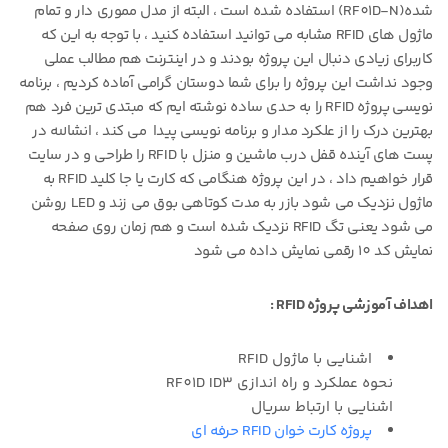
شده(RF01D-N) استفاده شده است ، البته از مدل مموری دار و تمام
ماژول های RFID مشابه می توانید استفاده کنید ، با توجه به این که
کاربرای زیادی دنبال این پروژه بودند و در اینترنت هم مطالب عملی
وجود نداشت این پروژه را برای شما دوستان گرامی آماده کردیم ، برنامه
نویسی پروژه RFID را به حدی ساده نوشته ایم که مبتدی ترین فرد هم
بهترین درک را از علکرد مدار و برنامه نویسی پیدا می کند ، انشالله در
پست های آینده قفل درب ماشین و منزل با RFID را طراحی و در سایت
قرار خواهیم داد ، در این پروژه هنگامی که کارت یا جا کلید RFID به
ماژول نزدیک می شود بازر به مدت کوتاهی بوق می زند و LED روشن
می شود یعنی تگ RFID نزدیک شده است و هم زمان روی صفحه
نمایش کد 10 رقمی نمایش داده می شود
اهداف آموزشی پروژه RFID :
اشنایی با ماژول RFID
نحوه عملکرد و راه اندازی RF01D ID3
اشنایی با ارتباط سریال
پروژه کارت خوان RFID حرفه ای