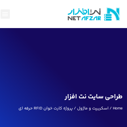
هاست و
سئو وبه
پرداخت
ناحیه
قوانین
بک لی
طراحی سایت نت افزار
Home
اسکریپت و ماژول
پروژه کارت خوان RFID حرفه ای