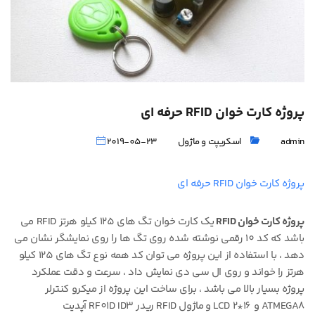
پروژه کارت خوان RFID حرفه ای
admin
اسکریپت و ماژول
2019-05-23
پروژه کارت خوان RFID حرفه ای
پروژه کارت خوان RFID
یک کارت خوان تگ های 125 کیلو هرتز RFID می
باشد که کد 10 رقمی نوشته شده روی تگ ها را روی نمایشگر نشان می
دهد ، با استفاده از این پروژه می توان کد همه نوع تگ های 125 کیلو
هرتز را خواند و روی ال سی دی نمایش داد ، سرعت و دقت عملکرد
پروژه بسیار بالا می باشد ، برای ساخت این پروژه از میکرو کنترلر
ATMEGA8 و LCD 2*16 و ماژول RFID ریدر RF01D ID3 آپدیت