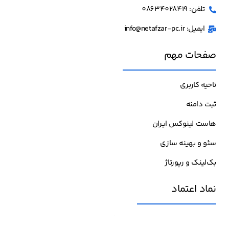
تلفن: 08634028419
ایمیل: info@netafzar-pc.ir
صفحات مهم
ناحیه کاربری
ثبت دامنه
هاست لینوکس ایران
سئو و بهینه سازی
بک‌لینک و رپورتاژ
نماد اعتماد