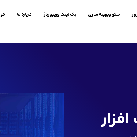
ور
سئو وبهینه سازی
بک لینک وریپورتاژ
درباره ما
قوا
فزار