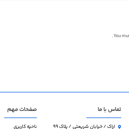
You mu
تماس با ما
صفحات مهم
اراک / خیابان شریعتی / پلاک 99
ناحیه کاربری