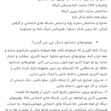
پلتفرم یا CMS سایت، لایه وسطی کیکه
ساختمان سایت، لایه زیرین کیکه
سئو هم حکم شکر داره
محتوا و ساختمان سایت پایه و اساس شبکه های اجتماعی و گرفتن
لینکن. اما بدون شکر (سئو)، هیچکس کیک شما رو نمیخوره.
موتورهای جستجو دنبال چی می گردن؟
چندتا نکته کلیدی که میخوام بگم، هم میتونه سئوی سایتتونو بسازه و
هم خراب کنه. موتورهای جستجو محتوا، تجربه کاربری، عملکرد و اعتبار
سایت رو تو حوزه کاری خودشون بررسی می کنن. موتورهای جستجو
علاقه ای به مطالبی که کلیدواژه رو بدون مفهوم تکرار کرده باشن یا
تجربه کاربری ضعیفی داشته باشن یا لینک بخرن ندارن.
۱- مدیران صنایع باید قبل از اینکه نگران سئو باشن، درک درستی از
شرکت و کار خودشون داشته باشن.
۲- برندتونو بیرون سایتتون تبلیغ کنید. خیلی از پلتفرم ها فرصت
همچین کاری رو فراهم می کنن. شبکه های اجتماعی مثلا. پلفرمهای
دیگه ای هم هستن، اما شبکه های اجتماعی مهمترینشونه. یه حساب
فیسبوک برای شرکتتون باز کنید میتونید توجه خیلی از مشتری ها رو به