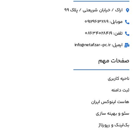
اراک / خیابان شریعتی / پلاک 99
موبایل: 09129613289
تلفن: 08634028419
ایمیل: info@netafzar-pc.ir
صفحات مهم
ناحیه کاربری
ثبت دامنه
هاست لینوکس ایران
سئو و بهینه سازی
بک‌لینک و رپورتاژ