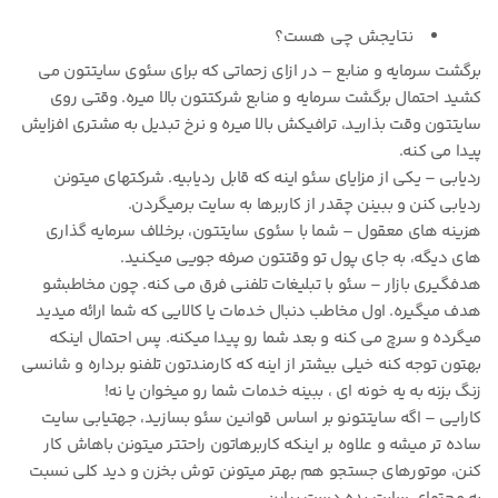
نتایجش چی هست؟
برگشت سرمایه و منابع – در ازای زحماتی که برای سئوی سایتتون می
کشید احتمال برگشت سرمایه و منابع شرکتتون بالا میره. وقتی روی
سایتتون وقت بذارید، ترافیکش بالا میره و نرخ تبدیل به مشتری افزایش
پیدا می کنه.
ردیابی – یکی از مزایای سئو اینه که قابل ردیابیه. شرکتهای میتونن
ردیابی کنن و ببینن چقدر از کاربرها به سایت برمیگردن.
هزینه های معقول – شما با سئوی سایتتون، برخلاف سرمایه گذاری
های دیگه، به جای پول تو وقتتون صرفه جویی میکنید.
هدفگیری بازار – سئو با تبلیغات تلفنی فرق می کنه. چون مخاطبشو
هدف میگیره. اول مخاطب دنبال خدمات یا کالایی که شما ارائه میدید
میگرده و سرچ می کنه و بعد شما رو پیدا میکنه. پس احتمال اینکه
بهتون توجه کنه خیلی بیشتر از اینه که کارمندتون تلفنو برداره و شانسی
زنگ بزنه به یه خونه ای ، ببینه خدمات شما رو میخوان یا نه!
کارایی – اگه سایتتونو بر اساس قوانین سئو بسازید، جهتیابی سایت
ساده تر میشه و علاوه بر اینکه کاربرهاتون راحتتر میتونن باهاش کار
کنن، موتورهای جستجو هم بهتر میتونن توش بخزن و دید کلی نسبت