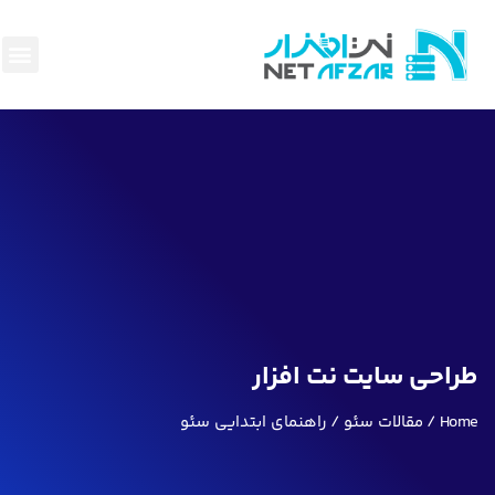
هاست و
سئو وبه
پرداخت
ناحیه
قوانین
بک لی
طراحی سایت نت افزار
Home
مقالات سئو
راهنمای ابتدایی سئو