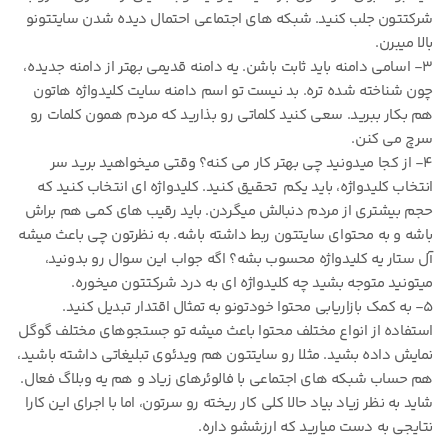
شرکتتون جلب کنید. شبکه های اجتماعی احتمال دیده شدن سایتتونو
بالا میبرن.
۳- اسامی دامنه باید ثابت باشن. یه دامنه قدیمی بهتر از دامنه جدیده،
چون شناخته شده تره. بد نیست تو اسم دامنه سایت کلیدواژه هاتون
هم بکار ببرید. سعی کنید کلماتی رو بذارید که مردم همون کلمات رو
سرچ می کنن.
۴- از کجا میدونید چی بهتر کار می کنه؟ وقتی میخواهید برید سر
انتخاب کلیدواژه، باید یکم تحقیق کنید. کلیدواژه ای انتخاب کنید که
حجم بیشتری از مردم دنبالش میگردن. باید رقیب های کمی هم براش
باشه و به محتوای سایتتون ربط داشته باشه. به نظرتون چی باعث میشه
آل ستار یه کلیدواژه محسوب بشه؟ اگه جواب این سوال رو بدونید،
میتونید متوجه بشید چه کلیدواژه ای به درد شرکتتون میخوره.
۵- به کمک بازاریابی محتوا خودتونو به تمثال اقتدار تبدیل کنید.
استفاده از انواع مختلف محتوا باعث میشه تو جستجوهای مختلف گوگل
نمایش داده بشید. مثلا رو سایتتون هم ویدئوی تبلیغاتی داشته باشید،
هم حساب شبکه های اجتماعی با فالوئرهای زیاد و هم یه وبلاگ فعال.
شاید به نظر زیاد بیاد حالا کلی کار ریخته رو سرتون، اما با اجرای این کارا
نتایجی به دست میارید که ارزششو داره.