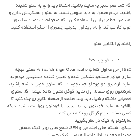
اگه شما هم مدیر یه سایت باشید، احتمالا باید راجع به سئو شنیده
باشید. مردم معمولا یه دید مبهمی نسبت به سئو و عملکردش دارن و
نمیدونن چطوری ازش استفاده کنن. اگه میخواهید بدونید سایتتون
خوب کار می کنه یا نه، باید اول بدونید چطوری از سئو استفاده کنید.
راهنمای ابتدایی سئو
سئو چیست؟
SEO از حروف اول کلماتِ Search Engin Optimizatio به معنی بهینه
سازی موتور جستجو، تشکیل شده و تعیین کننده دسترسی مردم به
سایت از طریق موتورهای جستجوست. اگه سئوی خوبی داشته باشید،
شرکتتون روی صفحه اول نتایج گوگل نشون داده میشه. اگه سئوی
ضعیفی داشته باشید، باید چند صفحه از صفحه نتایج رو چک کنید تا
بالاخره به سایت خودتون برسید. بیایید با خودتون روراست باشید. دیگه
کسی صفحه دوم گوگل رو نگاه نمی کنه.
سایتتونو یه کیک در نظر بگیرید
لینکها، شبکه های اجتماعی و SEM، شمع های روی کیک هستن
محتوا و معماری اطلاعات، لایه رویی کیک هستن