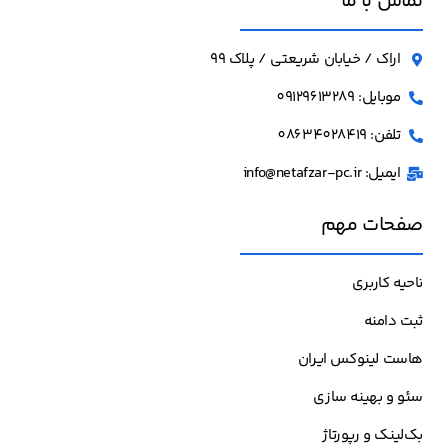
تماس با ما
اراک / خیابان شریعتی / پلاک 99
موبایل: 09129613289
تلفن: 08634028419
ایمیل: info@netafzar-pc.ir
صفحات مهم
ناحیه کاربری
ثبت دامنه
هاست لینوکس ایران
سئو و بهینه سازی
بک‌لینک و رپورتاژ