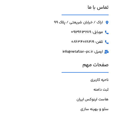
تماس با ما
اراک / خیابان شریعتی / پلاک 99
موبایل: 09129613289
تلفن: 08634028419
ایمیل: info@netafzar-pc.ir
صفحات مهم
ناحیه کاربری
ثبت دامنه
هاست لینوکس ایران
سئو و بهینه سازی