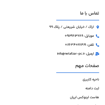
تماس با ما
اراک / خیابان شریعتی / پلاک 99
موبایل: 09129613289
تلفن: 08634028419
ایمیل: info@netafzar-pc.ir
صفحات مهم
ناحیه کاربری
ثبت دامنه
هاست لینوکس ایران