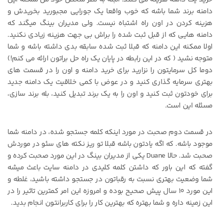
دامنه برند شما باشه که خوب واقعا یک جورایی مجبورید بخریدش و
هزینه کردن در اون راه اشتباه نیست. ولی مدیران بینگ میگند که
دامنه هایی که از قبل ثبت شده را براش بی جهت هزینه زیادی نکنید.
اولا ممکنه این دامنه که قبلا ثبت شده سابقه بدی داشته باشه و شما
متوجه نشید ( که در این رابطه در پایان یک راه حل براتون ارائه می کنم!)
دوما کل سرمایتون را نزارید برای خرید دامنه و اون را در قسمت های
بهتری سرمایه گذاری کنید و در عوض با کمی خلاقیت یک دامنه جدید
برای خودتون ثبت کنید و اون را به یک برند تبدیل کنید، بله برند سازی،
مسئله این است.
در قسمت دوم صحبت در مورد اینکه کلمه جستجو شده، در دامنه شما
موجود باشه. که اگه یادتون باشه قبلا تو ریز نکته های سئو در موردش
صحبت شد. حالا Duane یکی از مدیران بینگ در این مورد صحبت کرده و
گفته که این باور که داشتن کلمه کلیدی در دامنه سایت باعث میشه
شما وضعیت بهتری نسبت به رقباتون در جستجو داشته باشید، غلطه و
این مورد ۱۰ سال پیش صحیح بوده و امروزه این امر کمترین تاثیر را در
این زمینه داره و شما بهتره که بهترین کار را برای کاربرانتون انجام بدید.